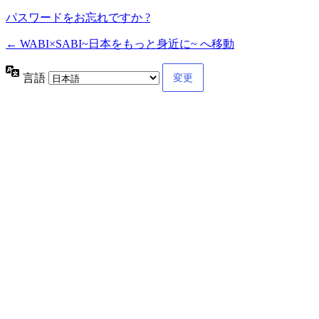
パスワードをお忘れですか ?
← WABI×SABI~日本をもっと身近に~ へ移動
言語