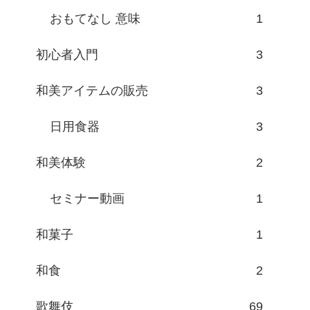
おもてなし 意味
1
初心者入門
3
和美アイテムの販売
3
日用食器
3
和美体験
2
セミナー動画
1
和菓子
1
和食
2
歌舞伎
69