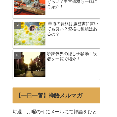
ぐらい？中古価格も一緒に
ご紹介！
華道の資格は履歴書に書い
ても良い？資格に種類はあ
るの？
歌舞伎界の隠し子騒動！役
者を一覧で紹介！
【一日一善】禅語メルマガ
毎週、月曜の朝にメールにて禅語をひと