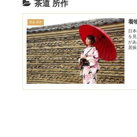
茶道 所作
着
茶道 所作
日本
を見
があ
居振