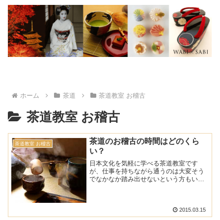
ホーム
茶道
茶道教室 お稽古
茶道教室 お稽古
茶道のお稽古の時間はどのくら
茶道教室 お稽古
い？
日本文化を気軽に学べる茶道教室です
が、仕事を持ちながら通うのは大変そう
でなかなか踏み出せないという方もいる
かもしれませんね。 世界でも注目されて
いる日本伝統の文化ですので、もっとみ
なさんに知ってもらい茶道文化の良さを
体験してもらいたい！と思...
2015.03.15