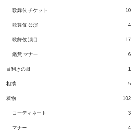
歌舞伎 チケット
10
歌舞伎 公演
4
歌舞伎 演目
17
鑑賞 マナー
6
目利きの眼
1
相撲
5
着物
102
コーディネート
3
マナー
4