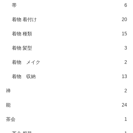
帯
6
着物 着付け
20
着物 種類
15
着物 髪型
3
着物 メイク
2
着物 収納
13
禅
2
能
24
茶会
1