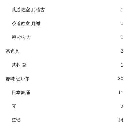
茶道教室 お稽古
1
茶道教室 月謝
1
蹲 やり方
1
茶道具
2
茶杓 銘
1
趣味 習い事
30
日本舞踊
11
琴
2
華道
14