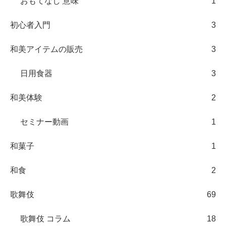
おもてなし 意味
1
初心者入門
3
和美アイテムの販売
3
日用食器
3
和美体験
2
セミナー動画
1
和菓子
1
和食
2
歌舞伎
69
歌舞伎 コラム
18