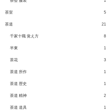
茶会 服装
1
茶室
5
茶道
21
千家十職 覚え方
8
半東
1
茶花
3
茶道 所作
1
茶道 歴史
1
茶道 精神
2
茶道 道具
1