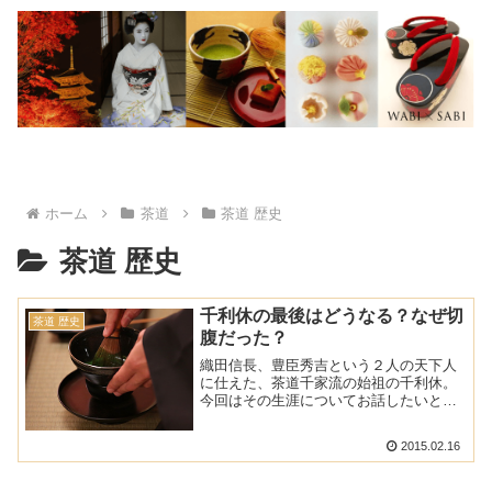
ホーム
茶道
茶道 歴史
茶道 歴史
千利休の最後はどうなる？なぜ切
茶道 歴史
腹だった？
織田信長、豊臣秀吉という２人の天下人
に仕えた、茶道千家流の始祖の千利休。
今回はその生涯についてお話したいと思
います。茶道との出会いから侘び茶の大
成まで利休（本名は宗易）は堺商人の息
2015.02.16
子として生まれました。利休は跡取りと
して品位や教養を身につけ...