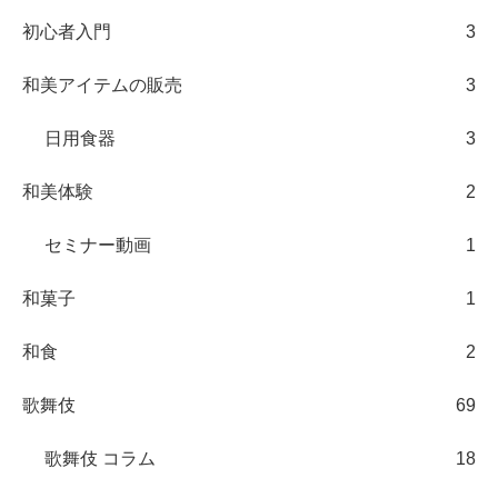
初心者入門
3
和美アイテムの販売
3
日用食器
3
和美体験
2
セミナー動画
1
和菓子
1
和食
2
歌舞伎
69
歌舞伎 コラム
18