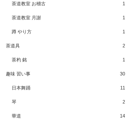
茶道教室 お稽古
1
茶道教室 月謝
1
蹲 やり方
1
茶道具
2
茶杓 銘
1
趣味 習い事
30
日本舞踊
11
琴
2
華道
14