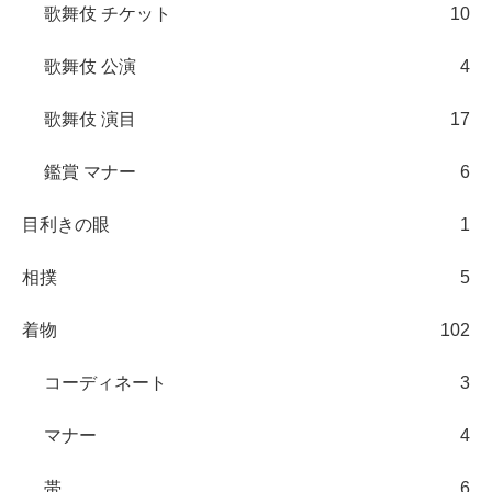
歌舞伎 チケット
10
歌舞伎 公演
4
歌舞伎 演目
17
鑑賞 マナー
6
目利きの眼
1
相撲
5
着物
102
コーディネート
3
マナー
4
帯
6