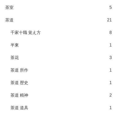
茶室
5
茶道
21
千家十職 覚え方
8
半東
1
茶花
3
茶道 所作
1
茶道 歴史
1
茶道 精神
2
茶道 道具
1