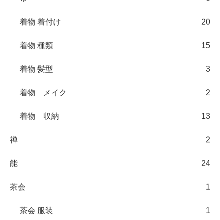
着物 着付け
20
着物 種類
15
着物 髪型
3
着物 メイク
2
着物 収納
13
禅
2
能
24
茶会
1
茶会 服装
1