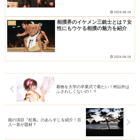
2024.06.19
相撲界のイケメン三銃士とは？女
相撲
性にもウケる相撲の魅力を紹介
2024.06.19
着物を大学の卒業式で着たい！袴以外は
ふさわしくないの！？
能の演目『松風』のあらすじを紹介！百
人一首が題材？