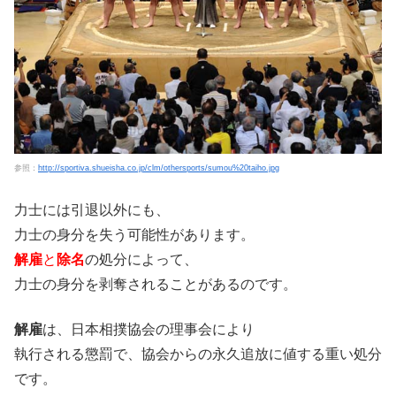
参照：
http://sportiva.shueisha.co.jp/clm/othersports/sumou%20taiho.jpg
力士には引退以外にも、
力士の身分を失う可能性があります。
解雇
と
除名
の処分によって、
力士の身分を剥奪されることがあるのです。
解雇
は、日本相撲協会の理事会により
執行される懲罰で、協会からの永久追放に値する重い処分
です。