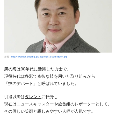
参照：
http://livedoor.blogimg.jp/zzcj/imgs/a/f/af8833e7.jpg
舞の海
は90年代に活躍した力士で、
現役時代は多彩で奇抜な技を用いた取り組みから
「技のデパート」と呼ばれていました。
引退以降は
タレント
に転身し、
現在はニュースキャスターや旅番組のレポーターとして、
その優しい笑顔と親しみやすい人柄が人気です。