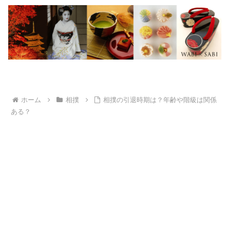
ホーム
相撲
相撲の引退時期は？年齢や階級は関係
ある？