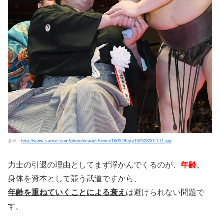
参照：
http://www.sankei.com/photo/images/news/160528/sty1605280017-f1.jpg
力士の引退の理由としてまず浮かんでくるのが、
年齢
。
身体を資本として競う武道ですから、
年齢を重ねていくことによる衰え
は避けられない問題で
す。