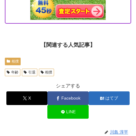
【関連する人気記事】
相撲
年齢
引退
相撲
シェアする
X
Facebook
はてブ
LINE
川島 淳平