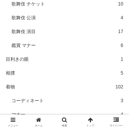
歌舞伎 チケット
10
歌舞伎 公演
4
歌舞伎 演目
17
鑑賞 マナー
6
目利きの眼
1
相撲
5
着物
102
コーディネート
3
マナー
4
メニュー
ホーム
検索
トップ
サイドバー
帯
6