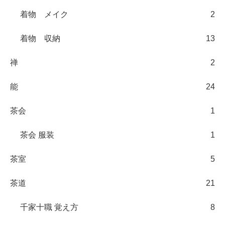
着物 メイク
2
着物 収納
13
禅
2
能
24
茶会
1
茶会 服装
1
茶室
5
茶道
21
千家十職 覚え方
8