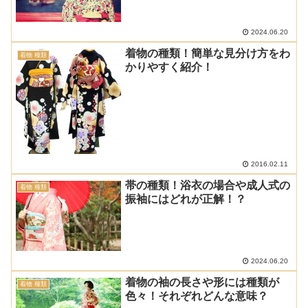
2024.06.20
着物の種類！簡単な見分け方をわ
着物 種類
かりやすく紹介！
2016.02.11
帯の種類！浴衣の場合や成人式の
着物 種類
振袖にはどれが正解！？
2024.06.20
着物の袖の長さや形には種類が
着物 種類
色々！それぞれどんな意味？