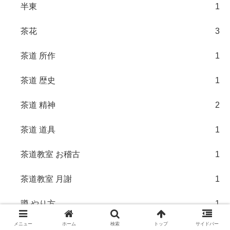
半東
1
茶花
3
茶道 所作
1
茶道 歴史
1
茶道 精神
2
茶道 道具
1
茶道教室 お稽古
1
茶道教室 月謝
1
蹲 やり方
1
メニュー
ホーム
検索
トップ
サイドバー
茶道具
2