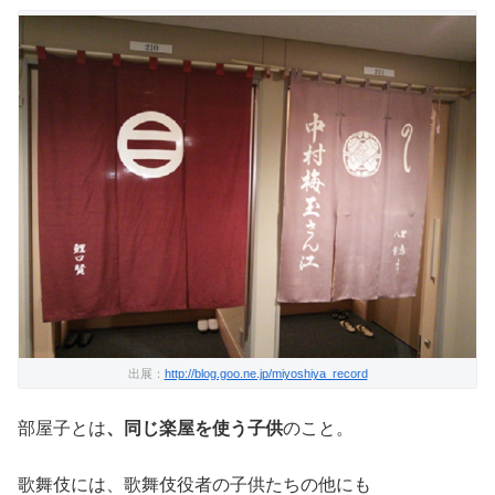
出展：
http://blog.goo.ne.jp/miyoshiya_record
部屋子とは
、同じ楽屋を使う子供
のこと。
歌舞伎には、歌舞伎役者の子供たちの他にも