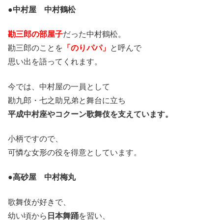
●中村屋 中村鶴松
勘三郎の部屋子
だった中村鶴松。
勘三郎のことを
「のりパパ」
と呼んで
思い出を語ってくれます。
今では、中村屋の一員として
勘九郎・七之助兄弟と舞台に立ち
平成中村座やコクーン歌舞伎を支えています。
小柄ですので、
可憐な女形の役を得意としています。
●高砂屋 中村梅丸
歌舞伎が好きで、
幼い頃から
日本舞踊
を習い、