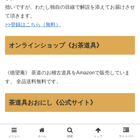
拙いですが、わたし独自の目線で解説を添えてお届けさせ
て頂きます。
>>登録はこちら（無料）
オンラインショップ《お茶道具》
《徳望庵》 茶道のお稽古道具をAmazonで販売していま
す。 全品送料無料です。
茶道具おおにし《公式サイト》
お茶道具・古美術品の販売・買取・鑑定をしています。お
メニュー
ホーム
検索
トップ
サイドバー
稽古道具からお家元の書付道具まで取り扱っています。茶