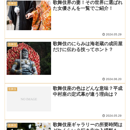
歌舞伎界の妻！その世界に選ばれ
歌舞伎
た女優さんを一覧でご紹介！
2024.05.29
歌舞伎のにらみは海老蔵の成田屋
歌舞伎
だけに伝わる技ってホント？
2024.06.20
歌舞伎座の色はどんな意味？平成
歌舞伎
中村座の定式幕が違う理由は？
2024.05.29
歌舞伎座ギャラリーの所要時間は
歌舞伎