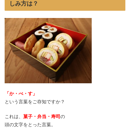
しみ方は？
「か・べ・す」
という言葉をご存知ですか？
これは、
菓子・弁当・寿司
の
頭の文字をとった言葉。