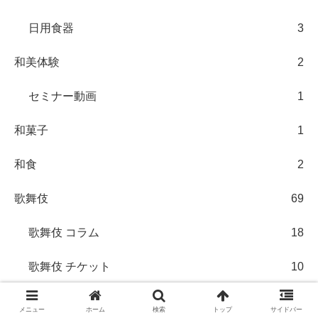
日用食器
3
和美体験
2
セミナー動画
1
和菓子
1
和食
2
歌舞伎
69
歌舞伎 コラム
18
歌舞伎 チケット
10
歌舞伎 公演
4
メニュー
ホーム
検索
トップ
サイドバー