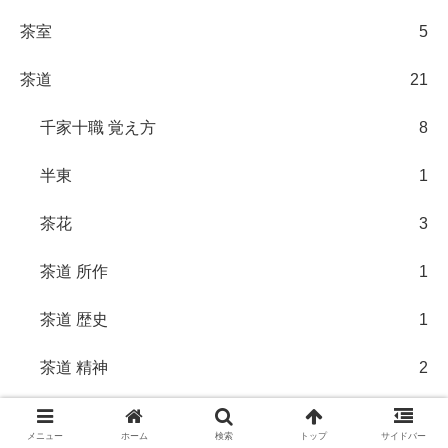
茶室
5
茶道
21
千家十職 覚え方
8
半東
1
茶花
3
茶道 所作
1
茶道 歴史
1
茶道 精神
2
茶道 道具
1
メニュー
ホーム
検索
トップ
サイドバー