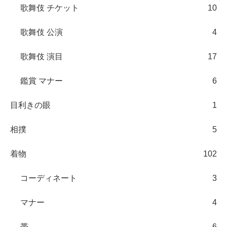
歌舞伎 チケット
10
歌舞伎 公演
4
歌舞伎 演目
17
鑑賞 マナー
6
目利きの眼
1
相撲
5
着物
102
コーディネート
3
マナー
4
帯
6