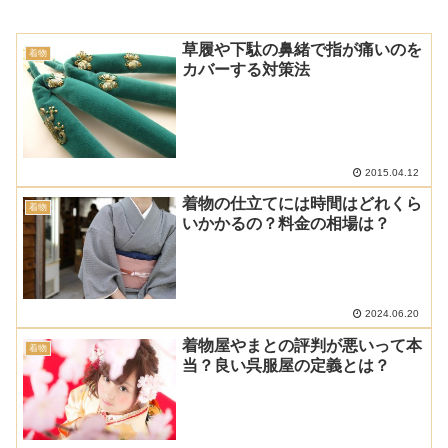
草履や下駄の鼻緒で指が痛いのを
着物
カバーする対策法
2015.04.12
着物の仕立てには時間はどれくら
着物
いかかるの？料金の相場は？
2024.06.20
着物屋やまとの評判が悪いって本
着物
当？良い呉服屋の定義とは？