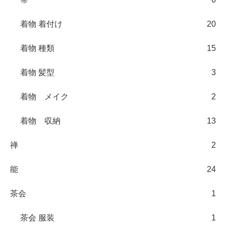
着物 着付け
20
着物 種類
15
着物 髪型
3
着物 メイク
2
着物 収納
13
禅
2
能
24
茶会
1
茶会 服装
1