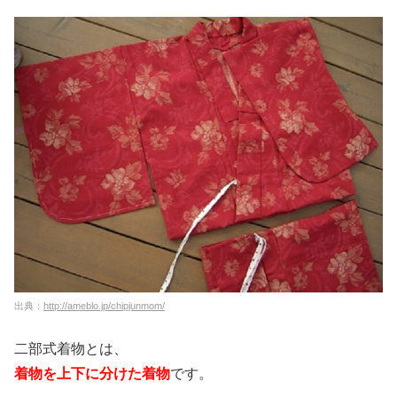
出典：
http://ameblo.jp/chipjunmom/
二部式着物とは、
着物を上下に分けた着物
です。