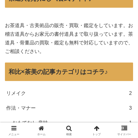
お茶道具・古美術品の販売・買取・鑑定をしています。お
稽古道具からお家元の書付道具まで取り扱っています。茶
道具・骨董品の買取・鑑定も無料で対応していますので、
ご相談ください。
和比×茶美の記事カテゴリはコチラ♪
リメイク
2
作法・マナー
3
おもてなし 意味
1
メニュー
ホーム
検索
トップ
サイドバー
初心者入門
3