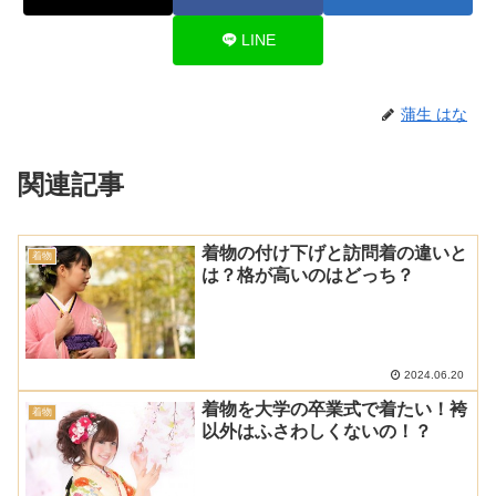
LINE
蒲生 はな
関連記事
着物の付け下げと訪問着の違いと
着物
は？格が高いのはどっち？
2024.06.20
着物を大学の卒業式で着たい！袴
着物
以外はふさわしくないの！？