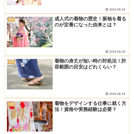
2024.06.19
成人式の着物の歴史！振袖を着る
着物
のが定番になった由来とは？
2024.06.20
着物の身丈が短い時の対処法！許
着物
容範囲の目安はどれくらい？
2024.06.19
着物をデザインする仕事に就く方
着物
法！資格や実務経験は必要？