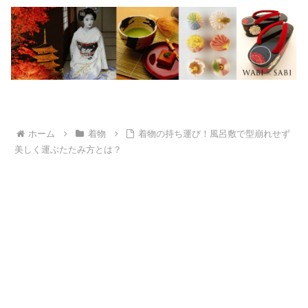
ホーム
着物
着物の持ち運び！風呂敷で型崩れせず
美しく運ぶたたみ方とは？