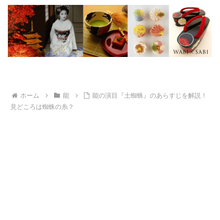
ホーム
能
能の演目『土蜘蛛』のあらすじを解説！
見どころは蜘蛛の糸？