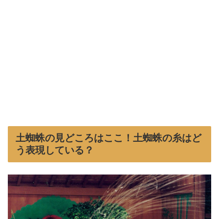
土蜘蛛の見どころはここ！土蜘蛛の糸はど
う表現している？