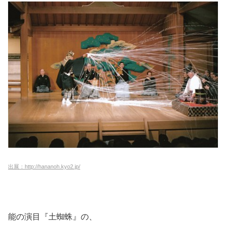
出展：http://hananoh.kyo2.jp/
能の演目『土蜘蛛』の、