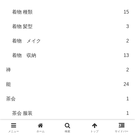
着物 種類
15
着物 髪型
3
着物 メイク
2
着物 収納
13
禅
2
能
24
茶会
1
茶会 服装
1
茶室
5
メニュー
ホーム
検索
トップ
サイドバー