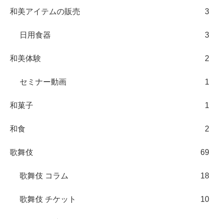
和美アイテムの販売
3
日用食器
3
和美体験
2
セミナー動画
1
和菓子
1
和食
2
歌舞伎
69
歌舞伎 コラム
18
歌舞伎 チケット
10