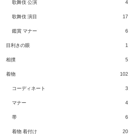
歌舞伎 公演
4
歌舞伎 演目
17
鑑賞 マナー
6
目利きの眼
1
相撲
5
着物
102
コーディネート
3
マナー
4
帯
6
着物 着付け
20