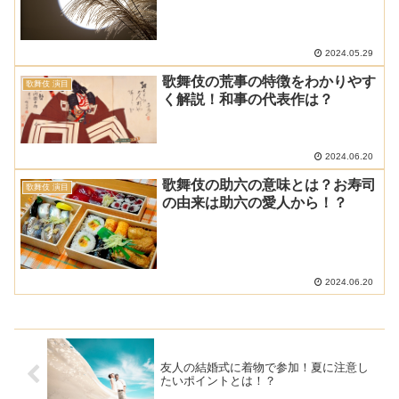
2024.05.29
歌舞伎の荒事の特徴をわかりやす
歌舞伎 演目
く解説！和事の代表作は？
2024.06.20
歌舞伎の助六の意味とは？お寿司
歌舞伎 演目
の由来は助六の愛人から！？
2024.06.20
友人の結婚式に着物で参加！夏に注意し
たいポイントとは！？