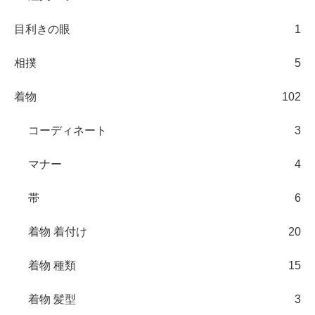
目利きの眼
1
相撲
5
着物
102
コーディネート
3
マナー
4
帯
6
着物 着付け
20
着物 種類
15
着物 髪型
3