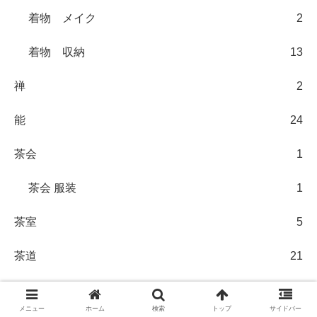
着物 メイク
2
着物 収納
13
禅
2
能
24
茶会
1
茶会 服装
1
茶室
5
茶道
21
千家十職 覚え方
8
メニュー
ホーム
検索
トップ
サイドバー