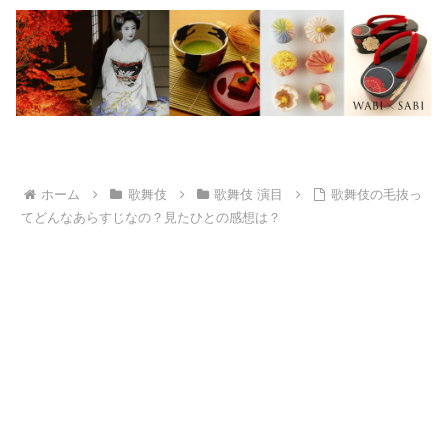
ホーム
歌舞伎
歌舞伎 演目
歌舞伎の毛抜っ
てどんなあらすじなの？見たひとの感想は？