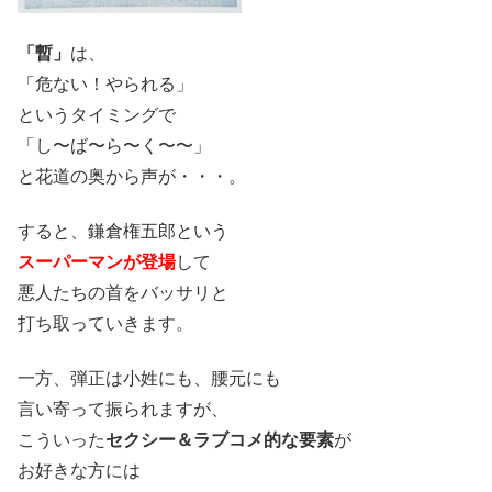
「暫」
は、
「危ない！やられる」
というタイミングで
「し〜ば〜ら〜く〜〜」
と花道の奥から声が・・・。
すると、鎌倉権五郎という
スーパーマンが登場
して
悪人たちの首をバッサリと
打ち取っていきます。
一方、弾正は小姓にも、腰元にも
言い寄って振られますが、
こういった
セクシー＆ラブコメ的な要素
が
お好きな方には