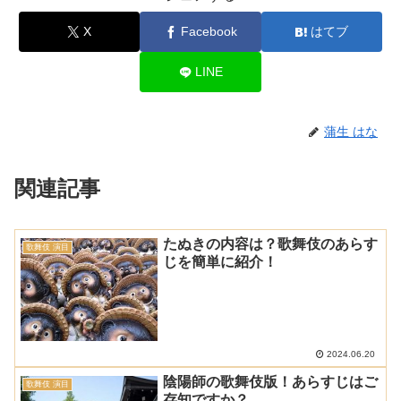
X
Facebook
はてブ
LINE
蒲生 はな
関連記事
たぬきの内容は？歌舞伎のあらす
歌舞伎 演目
じを簡単に紹介！
2024.06.20
陰陽師の歌舞伎版！あらすじはご
歌舞伎 演目
存知ですか？